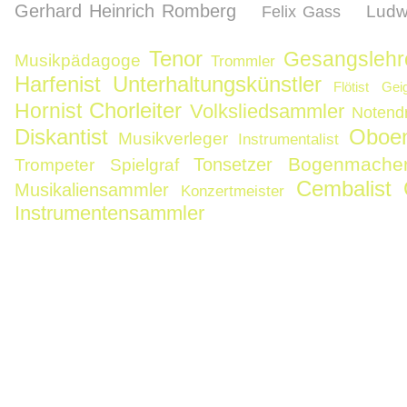
Gerhard Heinrich Romberg
Ludwi
Felix Gass
Tenor
Gesangslehr
Musikpädagoge
Trommler
Harfenist
Unterhaltungskünstler
Flötist
Gei
Chorleiter
Hornist
Volksliedsammler
Notend
Diskantist
Oboen
Musikverleger
Instrumentalist
Bogenmache
Tonsetzer
Trompeter
Spielgraf
Cembalist
Musikaliensammler
Konzertmeister
Instrumentensammler