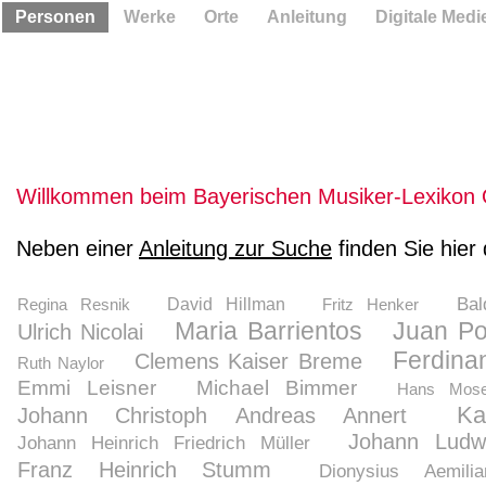
Personen
Werke
Orte
Anleitung
Digitale Medi
Willkommen beim Bayerischen Musiker-Lexikon 
Neben einer
Anleitung zur Suche
finden Sie hier
Bal
Regina Resnik
David Hillman
Fritz Henker
Maria Barrientos
Juan P
Ulrich Nicolai
Ferdina
Clemens Kaiser Breme
Ruth Naylor
Emmi Leisner
Michael Bimmer
Hans Mose
Ka
Johann Christoph Andreas Annert
Johann Ludwi
Johann Heinrich Friedrich Müller
Franz Heinrich Stumm
Dionysius Aemili